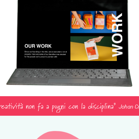
atività non fa a pugni con la disciplina”
Johan Cru