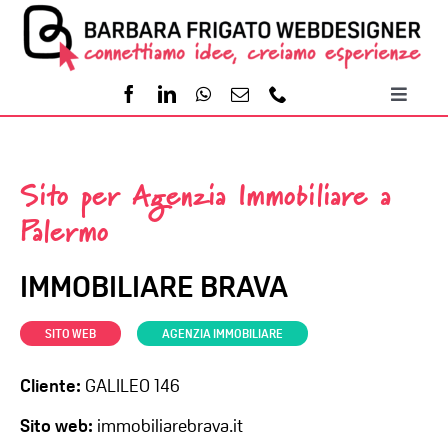
Salta
al
contenuto
Toggl
Naviga
Home
Sito per Agenzia Immobiliare a
Servizi
Palermo
Portfolio
IMMOBILIARE BRAVA
-
SITO WEB
AGENZIA IMMOBILIARE
Contatti
Cliente:
GALILEO 146
Sito web:
immobiliarebrava.it