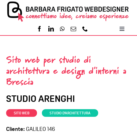
Salta
al
contenuto
Toggl
Naviga
Home
Sito web per studio di
Servizi
architettura e design d'interni a
Brescia
Portfolio
STUDIO ARENGHI
Contatti
-
SITO WEB
STUDIO D'ARCHITETTURA
Cliente:
GALILEO 146