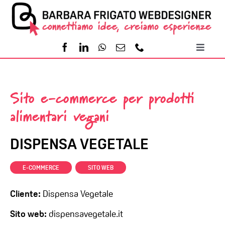
Salta
al
contenuto
Toggl
Naviga
Home
Sito e-commerce per prodotti
Servizi
alimentari vegani
Portfolio
DISPENSA VEGETALE
,
E-COMMERCE
SITO WEB
Contatti
Cliente:
Dispensa Vegetale
Sito web:
dispensavegetale.it