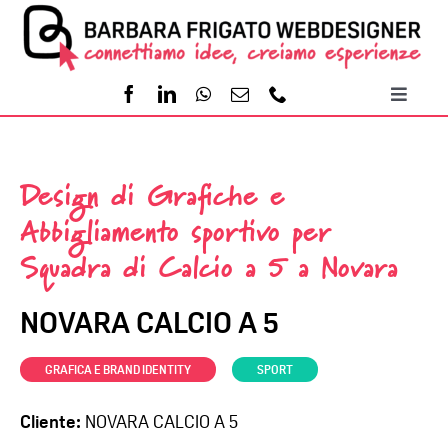
Salta
al
contenuto
Toggl
Naviga
Home
Design di Grafiche e
Servizi
Abbigliamento sportivo per
Squadra di Calcio a 5 a Novara
Portfolio
NOVARA CALCIO A 5
Contatti
-
GRAFICA E BRAND IDENTITY
SPORT
Cliente:
NOVARA CALCIO A 5