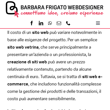
Salta
al
contenuto
Toggl
Il costo di un
sito web
può variare notevolmente in
Naviga
Home
base alle esigenze del progetto. Per un semplice
sito web vetrina
, che serve principalmente a
Servizi
presentare un’azienda o un professionista, la
creazione di siti web
può avere un prezzo
Portfolio
relativamente contenuto, partendo da alcune
centinaia di euro. Tuttavia, se si tratta di
siti web e-
commerce
, che includono funzionalità complesse
Contatti
come la gestione dei prodotti e delle transazioni, il
costo può aumentare sensibilmente.