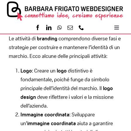
Salta
al
contenuto
Toggl
Le attività di
branding
comprendono diverse fasi e
Naviga
Home
strategie per costruire e mantenere l’identità di un
marchio. Ecco alcune delle principali attività:
Servizi
Logo
: Creare un
logo
distintivo è
fondamentale, poiché funge da simbolo
Portfolio
principale dell’identità del marchio. Il
logo
design
deve riflettere i valori e la missione
Contatti
dell’azienda.
Immagine coordinata
: Sviluppare
un’
immagine coordinata
aiuta a garantire