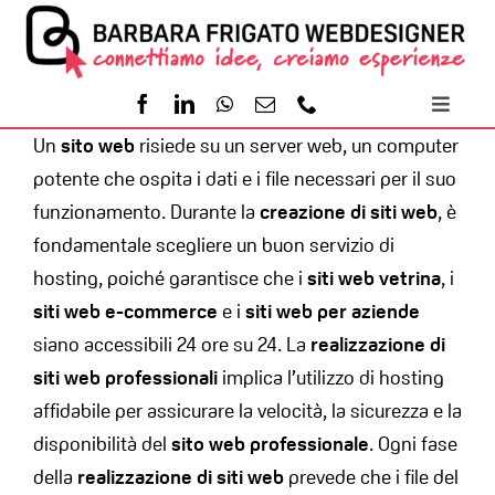
Salta
al
contenuto
Toggl
Un
sito web
risiede su un server web, un computer
Naviga
Home
potente che ospita i dati e i file necessari per il suo
funzionamento. Durante la
creazione di siti web
, è
Servizi
fondamentale scegliere un buon servizio di
hosting, poiché garantisce che i
siti web vetrina
, i
Portfolio
siti web e-commerce
e i
siti web per aziende
siano accessibili 24 ore su 24. La
realizzazione di
siti web professionali
implica l’utilizzo di hosting
Contatti
affidabile per assicurare la velocità, la sicurezza e la
disponibilità del
sito web professionale
. Ogni fase
della
realizzazione di siti web
prevede che i file del