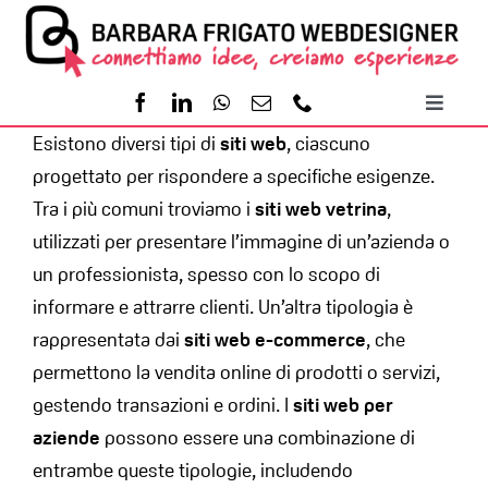
Salta
al
contenuto
Toggl
Esistono diversi tipi di
siti web
, ciascuno
Naviga
Home
progettato per rispondere a specifiche esigenze.
Tra i più comuni troviamo i
siti web vetrina
,
Servizi
utilizzati per presentare l’immagine di un’azienda o
un professionista, spesso con lo scopo di
Portfolio
informare e attrarre clienti. Un’altra tipologia è
rappresentata dai
siti web e-commerce
, che
permettono la vendita online di prodotti o servizi,
Contatti
gestendo transazioni e ordini. I
siti web per
aziende
possono essere una combinazione di
entrambe queste tipologie, includendo